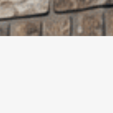
Jouw dakkapel, onze
expertise.
De #1 dakkapel
specialist van
Nederland.
Meer ruimte, meer