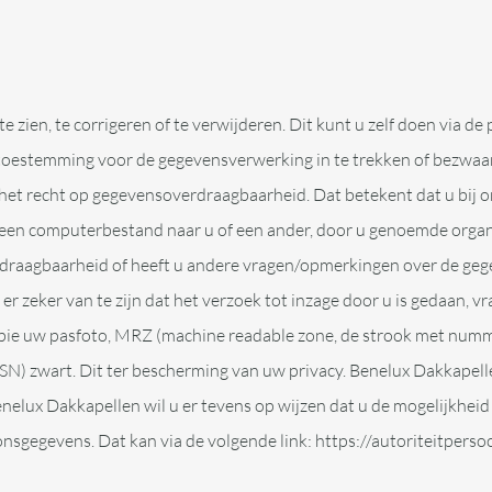
zien, te corrigeren of te verwijderen. Dit kunt u zelf doen via de
 toestemming voor de gegevensverwerking in te trekken of bezwaa
 het recht op gegevensoverdraagbaarheid. Dat betekent dat u bij 
 een computerbestand naar u of een ander, door u genoemde organi
draagbaarheid of heeft u andere vragen/opmerkingen over de geg
 zeker van te zijn dat het verzoek tot inzage door u is gedaan, vr
kopie uw pasfoto, MRZ (machine readable zone, de strook met num
zwart. Dit ter bescherming van uw privacy. Benelux Dakkapellen z
elux Dakkapellen wil u er tevens op wijzen dat u de mogelijkheid 
onsgegevens. Dat kan via de volgende link: https://autoriteitpers