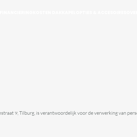
FINANCIERING
KOSTEN DAKKAPEL
OPTIES & ACCESOIRES
OVE
traat 9, Tilburg, is verantwoordelijk voor de verwerking van pe