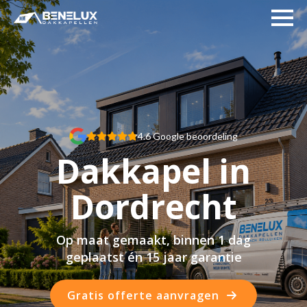
4.6 Google beoordeling
Dakkapel in
Dordrecht
Op maat gemaakt, binnen 1 dag
geplaatst én 15 jaar garantie
Gratis offerte aanvragen