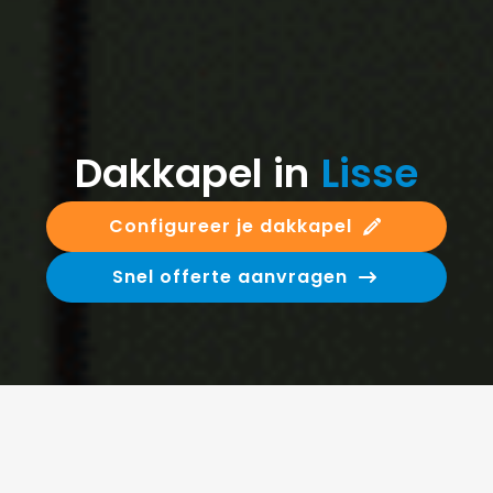
Dakkapel in
Lisse
Configureer je dakkapel
Snel offerte aanvragen