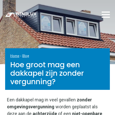
Home
»
Blog
Hoe groot mag een
dakkapel zijn zonder
vergunning?
Een dakkapel mag in veel gevallen
zonder
omgevingsvergunning
worden geplaatst als
deze aan de
achterzijde
of een
niet-openbare