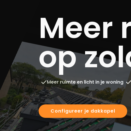
Meer 
op zol
Meer ruimte en licht in je woning
Configureer je dakkapel