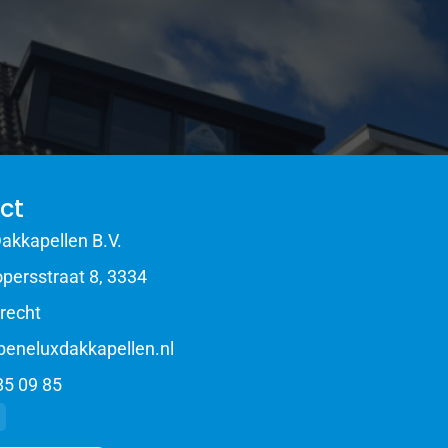
ct
akkapellen B.V.
persstraat 8, 3334
recht
beneluxdakkapellen.nl
85 09 85