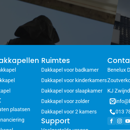
akkapellen
Ruimtes
Conta
akkapel
Dakkapel voor badkamer
Benelux D
kkapel
Dakkapel voor kinderkamers
Zoutverko
kapel
Dakkapel voor slaapkamer
KJ Zwijnd
k
Dakkapel voor zolder
info@
aten plaatsen
Dakkapel voor 2 kamers
013 7
Support
inanciering