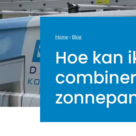
Home
»
Blog
Hoe kan i
combiner
zonnepan